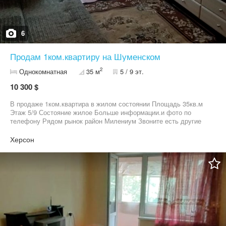
6
Продам 1ком.квартиру на Шуменском
2
Однокомнатная
35 м
5 / 9 эт.
10 300 $
В продаже 1ком.квартира в жилом состоянии Площадь 35кв.м
Этаж 5/9 Состояние жилое Больше информации.и фото по
телефону Рядом рынок район Милениум Звоните есть другие
варианты. Окна и тр.помегяны
Херсон