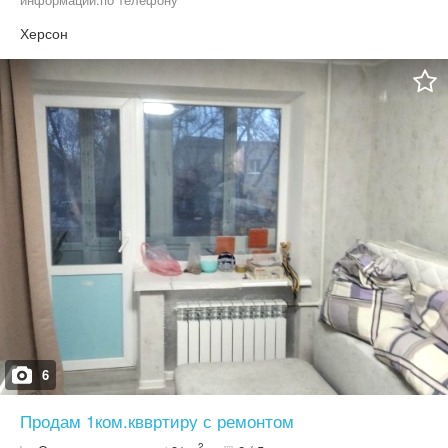
Херсон
6
Продам 1ком.кввртиру с ремонтом
2