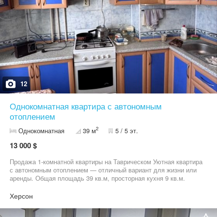
12
Однокомнатная квартира с автономным
отоплением
2
Однокомнатная
39 м
5 / 5 эт.
13 000 $
Продажа 1-комнатной квартиры на Таврическом Уютная квартира
с автономным отоплением — отличный вариант для жизни или
аренды. Общая площадь 39 кв.м, просторная кухня 9 кв.м.
Газовый котёл Газовая колонка Установлен кондиционер
Большая кухня с мебелью Вместительные шкафы в коридоре
Херсон
Балкон застеклён Хорошее жилое состояние Квартира тёплая и
светлая Утеплена пенопластом по всему фасаду Удобный район