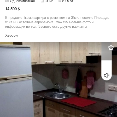
Однокомнатная
31 м
2 / 5 эт.
14 500 $
В продаже 1ком.квартира с ремонтом на Жмилпоселке Площадь
31кв.м Состояние евроремонт Этаж 2/5 Больше фото и
информации по тел. Звоните есть другие варианты
Херсон