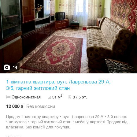
14
1-кімнатна квартира, вул. Лавреньова 29-А,
3/5, гарний житловий стан
2
Однокомнатная
31 м
3 / 5 эт.
12 000 $
Без комиссии
Продам 1-кімнатну квартиру • вул. Лавреньова 29-А • 3-й поверх
• не кутова • гарний житловий стан • меблі у вартості Продаж від
власника, без комісії для покупця.