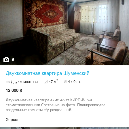
ремонт под себя. Звоните — с радостью покажем!
6
Двухкомнатная квартира Шуменский
2
Двухкомнатная
47 м
4 / 9 эт.
12 000 $
Двухкомнатная квартира 47м2 4/9эт КИРПИЧ р-н
стоматполиклиники.Состояние на фото. Планировка:две
раздельные комнаты с/у раздельный.
Херсон