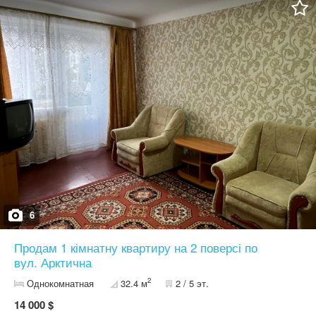
6
Продам 1 кімнатну квартиру на 2 поверсі по
вул. Арктична
2
Однокомнатная
32.4 м
2 / 5 эт.
14 000 $