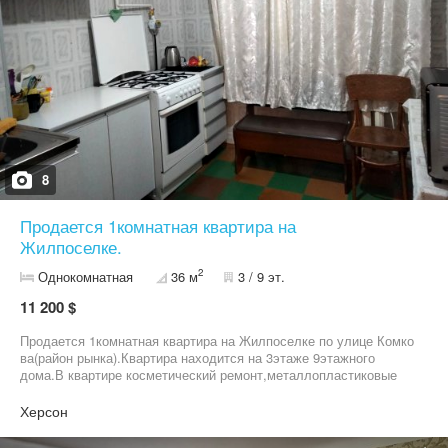
8
Продается 1комнатная квартира на
Жилпоселке.
2
Однокомнатная
36 м
3 / 9 эт.
11 200 $
Продается 1комнатная квартира на Жилпоселке по улице Комко
ва(район рынка).Квартира находится на 3этаже 9этажного
дома.В квартире косметический ремонт,металлопластиковые
окна ,бойлер.Квартира продается с мебелью и техникой.
Херсон