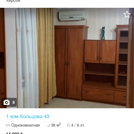
Херсон
8
1 ком Кольцова 43
2
Однокомнатная
36 м
4 / 9 эт.