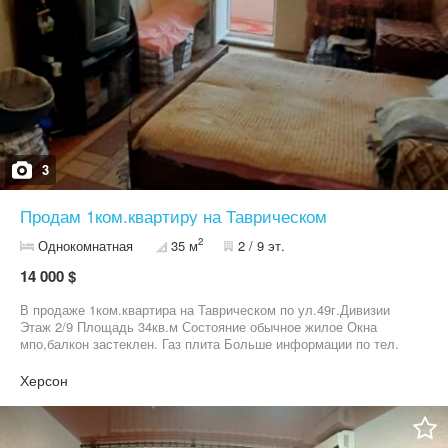
3
Продам 1ком.квартиру на Таврическом
2
Однокомнатная
35 м
2 / 9 эт.
14 000 $
В продаже 1ком.квартира на Таврическом по ул.49г.Дивизии
Этаж 2/9 Площадь 34кв.м Состояние обычное жилое Окна
мпо,балкон застеклен. Газ плита Больше информации по тел.
Есть другие варианты!!
Херсон