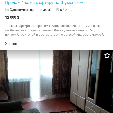
Продам 1 комн.квартиру на Шуменском.
2
Однокомнатная
35 м
6 / 9 эт.
12 000 $
1 комн.квартира ,в хорошем жилом состоянии, на Шуменском,
ул.Димитрова, рядом с рынком.6этаж девяти этажки. Рядом с
пр- том Строителей и соответственно со всей инфроструктурой.
Добавлена батарея, квартира очень тёплая, светлая.Окна мпо.
В жилом состоянии. Лифт работает.
Херсон