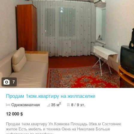
7
Продам 1ком.квартиру на жилпаселке
2
Однокомнатная
35 м
8 / 9 эт.
12 000 $
Продам 1ком.квартиру Ул.Комкова Площадь 35кв.м Состояние
жилое Есть мебель и техника Окна на Николаев Больше
информации.по телефону