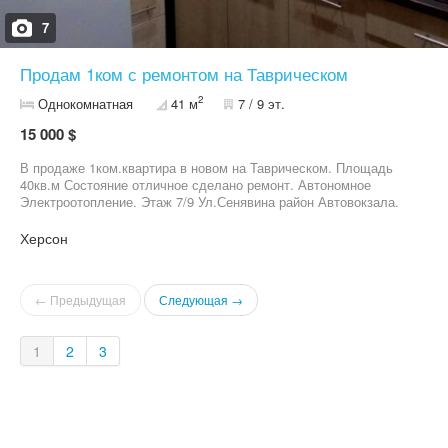
7
Продам 1ком с ремонтом на Таврическом
2
Однокомнатная
41 м
7 / 9 эт.
15 000 $
В продаже 1ком.квартира в новом на Таврическом. Площадь
40кв.м Состояние отличное сделано ремонт. Автономное
Электроотопление. Этаж 7/9 Ул.Сенявина район Автовокзала.
Больше информации по тел. Звоните есть другие варианты.!!
Херсон
← Предыдущая
Следующая →
1
2
3