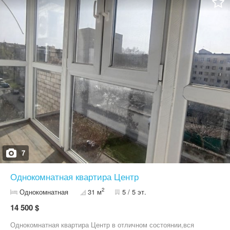
Таврический — рядом магазины, остановки, рынок, всё
необходимое для комфортной жизни. Цена: 13 000$ Звоните и
приходите на просмотр!
7
Однокомнатная квартира Центр
2
Однокомнатная
31 м
5 / 5 эт.
14 500 $
Однокомнатная квартира Центр в отличном состоянии,вся