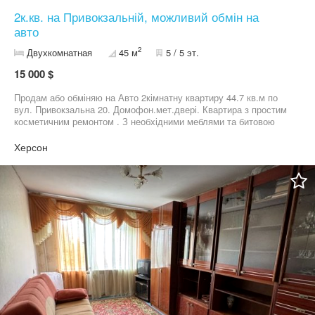
2к.кв. на Привокзальній, можливий обмін на
авто
2
Двухкомнатная
45 м
5 / 5 эт.
15 000 $
Продам або обміняю на Авто 2кімнатну квартиру 44.7 кв.м по
вул. Привокзальна 20. Домофон.мет.двері. Квартира з простим
косметичним ремонтом . З необхідними меблями та битовою
технікою. Фото свіжі . будинок поряд із ,,Старик Хаттабыч,, Ваші
пропозиції пишіть в телеграм ,вайбер або вотсап. Всім мирного
Херсон
неба