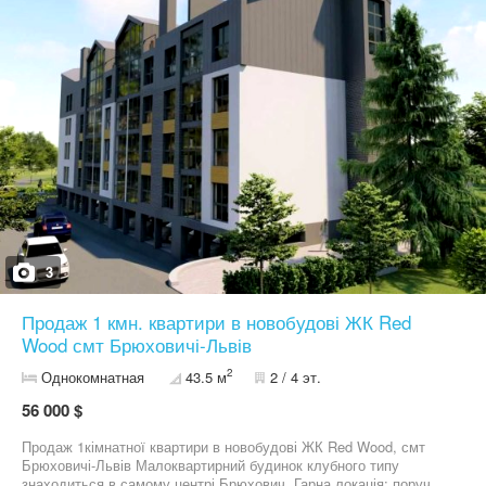
3
Продаж 1 кмн. квартири в новобудові ЖК Red
Wood смт Брюховичі-Львів
2
Однокомнатная
43.5 м
2 / 4 эт.
56 000 $
Продаж 1кімнатної квартири в новобудові ЖК Red Wood, смт
Брюховичі-Львів Малоквартирний будинок клубного типу
знаходиться в самому центрі Брюхович. Гарна локація: поруч