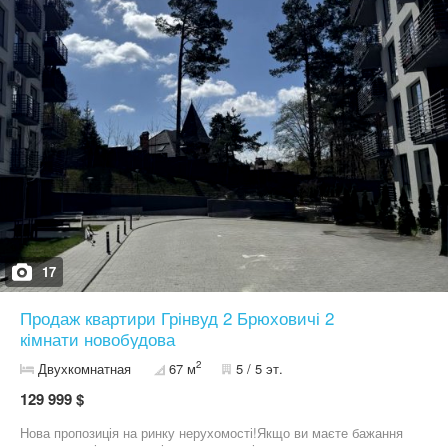
гардеробну. ЖК із відеоспостереженням, охороною, закритою
територією, інтернетом і гостьовим паркінгом, розташований у
затишних Брюховичах серед природи, лише за 10 км від
історичного центру Львова. Дизайнерський проєкт (проєкт із
плануванням і картами комунікацій — у подарунок). Поруч з
будинком: школа, дитячий садок, супермаркет, парк та ліс,
відділення нової пошти, аптеки, зупинка громадського
транспорту, тощо. Код обʼєкта: 5282
17
Продаж квартири Грінвуд 2 Брюховичі 2
кімнати новобудова
2
Двухкомнатная
67 м
5 / 5 эт.
129 999 $
Нова пропозиція на ринку нерухомості!Якщо ви маєте бажання