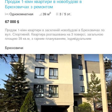
Продаж 1-кімн квартири в новобудові в
Брюховичах з ремонтом
2
Однокомнатная
39 м
3 / 5 эт.
67 000 $
Продаж 1-кімн квартири в заселеній новобудові в Брюховичах по
вул. Спортивній. Квартира розташована на 3 поверсі, загальною
площею 39 кв.м, з гарним плануванням, індивідуальним
опаленням ( підігрів підлоги в кухні, санвузлі, ванній кімнаті та
коридорі). З кімнати є великий відкритий балкон. Поруч біля
Брюховичи
будинку є паркомісця, в 100 метрах від будинку ліс.