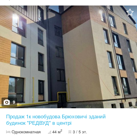
моментами з родиною, друзями. Наразі квартира 2к, але при
потребі є можливість зробити 3к, за рахунок кухні студії( вона
40м2, дивіться на планування). У квартирі зроблений частковий
ремонт: розведене опалення, штукатурка, стяжка, положена
плитка Будинок зданий в 2019р. Переваги: - індивідуальне
опалення; - панорамні вікна з видом на ліс; - закритий двір з
відеонаглядом; - гостьовий паркінг, гаражні бокси; - частковий
ремонт. Ідеальний варіант для родини, яка цінує комфорт і
життя в гармонії з природою. Зателефонуйте нам вже сьогодні
для узгодження перегляду квартири.
9
Продаж 1к новобудова Брюховичі зданий
будинок "РЕДВУД" в центрі
2
Однокомнатная
44 м
3 / 5 эт.