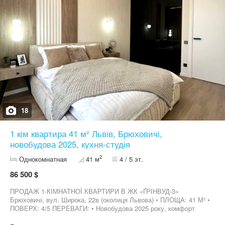
18
1 кім квартира 41 м² Львів, Брюховичі,
новобудова 2025, кухня-студія
2
Однокомнатная
41 м
4 / 5 эт.
86 500 $
ПРОДАЖ 1-КІМНАТНОЇ КВАРТИРИ В ЖК «ҐРІНВУД-3»
Брюховичі, вул. Широка, 22в (околиця Львова) • ПЛОЩА: 41 М² •
ПОВЕРХ: 4/5 ПЕРЕВАГИ: • Новобудова 2025 року, комфорт
класу • Будинок зданий, присвоєна поштова адреса, є право