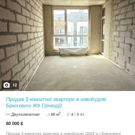
Наземний паркінг. Розвинена інфраструктура курортно-
рекреаційної зони Брюховичі. Благоустрій будинку — охайне
подвір’я. Є магазини, салони і кав'ярні. Місця для відпочинку та
паркування. Поблизу лісопаркова зона та озера. Телефонуйте,
або напишіть в повідомленні свій номер телефону і ми вам
передзвонимо.
12
Продаж 2-кімнатної квартири в новобудові
Брюховичі ЖК Грінвуд2
2
Двухкомнатная
68 м
4 / 5 эт.
80 000 $
Продаж 2-кімнатної квартири в новобудові (2022 р.) Брюховичі