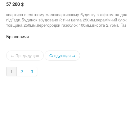
57 200 $
квартира в елітному малоквартирному будинку з ліфтом на два
під'їзди.Будинок збудовано (стіни цегла 250мм,керамічний блок
товщина 250мм,перегородки газоблок 100мм,висота 2,75м). Газ
підведено забудовник ставить котел.Стоять дорогі, якісні вікна
та двері У будинку є гаражі та кладові( можна
Брюховичи
докупити).Територія буде загороджена.Можна відразу оформити
право власності.Можна під програми Є-Оселя і т.д.
← Предыдущая
Следующая →
1
2
3