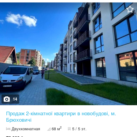
в квартиру. Стяжка, штукатурка. Ціна 123000 дол. США. Є
детальний відеоогляд. Готові документи! Можна під Є- ОСЕЛЮ!
14
Продаж 2-кімнатної квартири в новобудові, м.
Брюховичі
2
Двухкомнатная
68 м
5 / 5 эт.