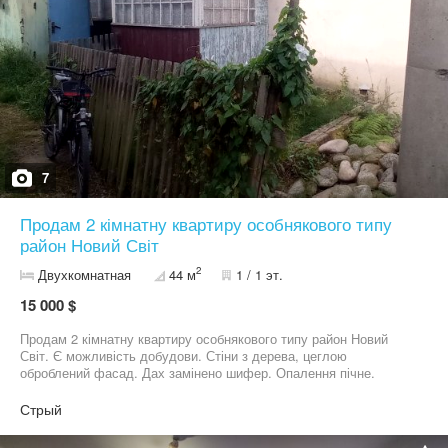
7
Продам 2 кімнатну квартиру особнякового типу
район Новий Світ
2
Двухкомнатная
44 м
1 / 1 эт.
15 000 $
Продам 2 кімнатну квартиру особнякового типу район Новий
Світ. Є можливість добудови. Стіни з дерева, цеглою
оброблений фасад. Дах замінено шифер. Опалення пічне.
Комунікації в будинку є електрика, газ, вода, проведено
каналізацію і встановлено санвузол. Септик. Загальна площа 44
Стрый
кВ м. 2 кімнати суміжно прохідні, коридор, санвузол, веранда .