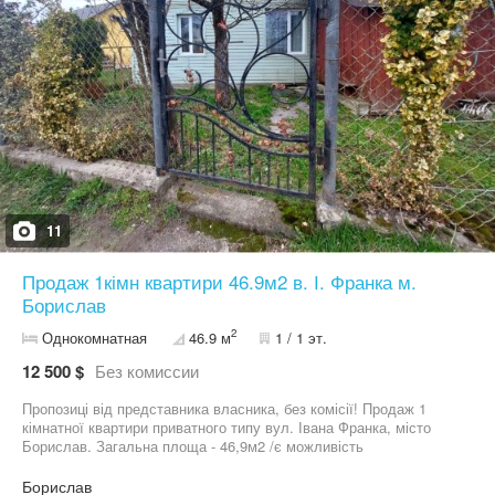
11
Продаж 1кімн квартири 46.9м2 в. І. Франка м.
Борислав
2
Однокомнатная
46.9 м
1 / 1 эт.
12 500 $
Без комиссии
Пропозиці від представника власника, без комісії! Продаж 1
кімнатної квартири приватного типу вул. Івана Франка, місто
Борислав. Загальна площа - 46,9м2 /є можливість
використовувати квартиру, як двокімнатну/. Кухня площею -
22,1м2, кімната - 18,4м2, є тамбур - 2,9м2, балкон /не
Борислав