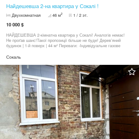
Найдешевша 2-на квартира у Сокалі !
2
Двухкомнатная
46 м
1 / 2 эт.
10 000 $
НАЙДЕШЕВША 2-кімнатна квартира у Сокалі! Аналогів немає!
Не проґав шанс!Такої пропозиції більше не буде! Дерев’яний
будинок | 1-й поверх | 44 м² Переваги: -Індивідуальне газове
опалення -Окремі кімнати -Прилегла ділянка 2 сотих
-Прибудинкова будівля
Сокаль