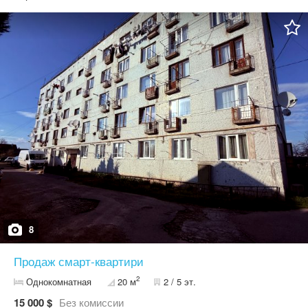
засклений/, прибудова - 3,5м2. Опалення - індивідуальне газове
(п,єц, газ.форсунка). Є газ. плита, лічильники. Є подвір'є,
криниця, окремі господарські приміщення, земельна ділянка у
користуванні. Добрі сусіди. Інфраструктура: поряд зупинка
транспорту, магазини, школа, лікарня, дит. садочок.
8
Продаж смарт-квартири
2
Однокомнатная
20 м
2 / 5 эт.
15 000 $
Без комиссии